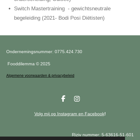
Switch Mastertraining - gewichtsneutrale
begeleiding (2021- Bodi Posi Diëtisten)
Ondernemingsnummer:
0775.424.730
Fooddilemma © 2025
Algemene voorwaarden & privacybeleid
F
I
a
n
c
s
Volg mij op
Inst
agram
en Facebook
!
e
t
b
a
o
g
Riziv nummer: 5-63616-51-601
o
r