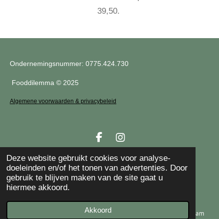
39,50.
Ondernemingsnummer:
0775.424.730
Fooddilemma © 2025
Algemene voorwaarden & privacybeleid
F
I
a
n
Deze website gebruikt cookies voor analyse-
c
s
Volg mij op
Inst
agram
en Facebook
!
doeleinden en/of het tonen van advertenties. Door
e
t
gebruik te blijven maken van de site gaat u
b
a
hiermee akkoord.
o
g
Riziv nummer: 5-63616-51-601
o
r
k
a
Akkoord
Ieper, Langemark & Wijtschate
E-mailadres
Telefoonnummer
Kaart
Instagram