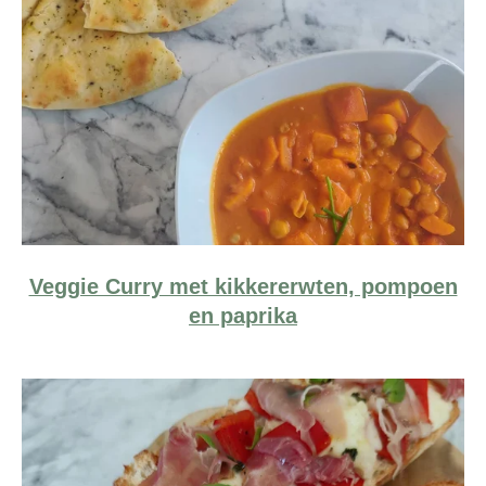
Veggie Curry met kikkererwten, pompoen
en paprika