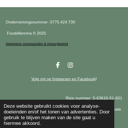
Ondernemingsnummer:
0775.424.730
Fooddilemma © 2025
Algemene voorwaarden & privacybeleid
F
I
a
n
c
s
Volg mij op
Inst
agram
en Facebook
!
e
t
b
a
o
g
Riziv nummer: 5-63616-51-601
o
r
Deze website gebruikt cookies voor analyse-
k
a
Ieper, Langemark & Wijtschate
doeleinden en/of het tonen van advertenties. Door
m
gebruik te blijven maken van de site gaat u
hiermee akkoord.